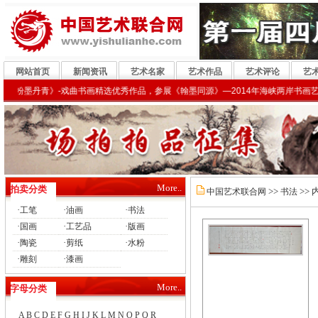
网站首页
新闻资讯
艺术名家
艺术作品
艺术评论
艺
粉墨丹青》-戏曲书画精选优秀作品，参展《翰墨同源》—2014年海峡两岸书画艺术名家北
More..
拍卖分类
>>
>> 
中国艺术联合网
书法
·
·
·
工笔
油画
书法
·
·
·
国画
工艺品
版画
·
·
·
陶瓷
剪纸
水粉
·
·
雕刻
漆画
More..
字母分类
A
B
C
D
E
F
G
H
I
J
K
L
M
N
O
P
Q
R