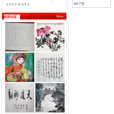
h好了歌
S
T
U
V
W
X
Y
Z
More..
推荐拍卖