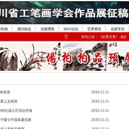
术机构
期刊杂志
在线博客
BBS论坛
艺界资讯
名家专访
本站公告：《粉墨丹青》-戏曲书画
2010.12.11
未来首选
2010.12.11
是看上去很美
2010.12.11
000亿涌入艺术品市场
2010.12.11
情于吸引中国富豪买家
2010.12.11