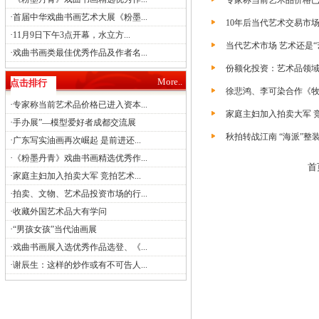
专家称当前艺术品价格
·
首届中华戏曲书画艺术大展《粉墨...
10年后当代艺术交易市场将
·
11月9日下午3点开幕，水立方...
当代艺术市场 艺术还是“
·
戏曲书画类最佳优秀作品及作者名...
份额化投资：艺术品领域
More..
点击排行
徐悲鸿、李可染合作《
·
专家称当前艺术品价格已进入资本...
家庭主妇加入拍卖大军 
·
手办展”—模型爱好者成都交流展
秋拍转战江南 “海派”整
·
广东写实油画再次崛起 是前进还...
·
《粉墨丹青》戏曲书画精选优秀作...
首
·
家庭主妇加入拍卖大军 竞拍艺术...
·
拍卖、文物、艺术品投资市场的行...
·
收藏外国艺术品大有学问
·
“男孩女孩”当代油画展
·
戏曲书画展入选优秀作品选登、《...
·
谢辰生：这样的炒作或有不可告人...