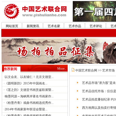
网站首页
新闻资讯
艺术名家
艺术作品
艺术评论
艺
More..
推荐新闻
>>
中国艺术联合网
艺术市场
·
以文会友、以友辅仁！北京文德堂...
艺术品市场“潜力股”是
·
《圆明新韵》2015年中国画名...
·
《莲之韵》文德堂书画赏鉴联展暨...
艺术品信托市场：仅仅
·
翰墨同源～海峡两岸著名书画家作...
艺术品拍卖屡创纪录 约1
·
《粉墨丹青》戏曲书画精选优秀作...
西方画商以及拍卖行寄
·
2014年书画家新年联谊会暨迎...
·
《粉墨丹青》戏曲书画精选优秀作...