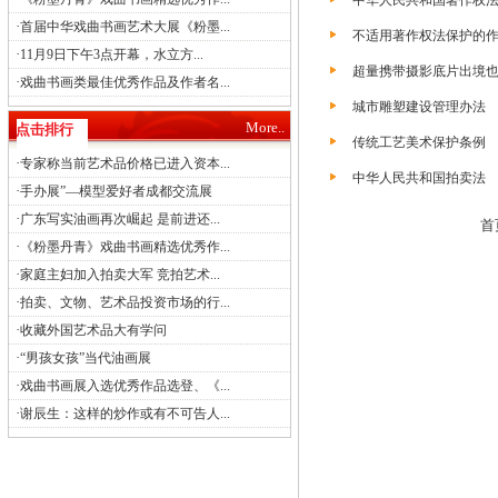
中华人民共和国著作权
·
首届中华戏曲书画艺术大展《粉墨...
不适用著作权法保护的
·
11月9日下午3点开幕，水立方...
超量携带摄影底片出境
·
戏曲书画类最佳优秀作品及作者名...
城市雕塑建设管理办法
More..
点击排行
传统工艺美术保护条例
·
专家称当前艺术品价格已进入资本...
中华人民共和国拍卖法
·
手办展”—模型爱好者成都交流展
·
广东写实油画再次崛起 是前进还...
首
·
《粉墨丹青》戏曲书画精选优秀作...
·
家庭主妇加入拍卖大军 竞拍艺术...
·
拍卖、文物、艺术品投资市场的行...
·
收藏外国艺术品大有学问
·
“男孩女孩”当代油画展
·
戏曲书画展入选优秀作品选登、《...
·
谢辰生：这样的炒作或有不可告人...