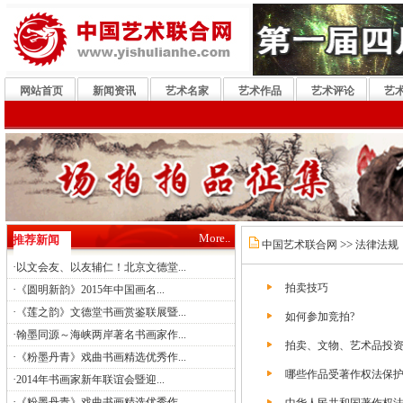
网站首页
新闻资讯
艺术名家
艺术作品
艺术评论
艺
More..
推荐新闻
>>
中国艺术联合网
法律法规
·
以文会友、以友辅仁！北京文德堂...
拍卖技巧
·
《圆明新韵》2015年中国画名...
·
《莲之韵》文德堂书画赏鉴联展暨...
如何参加竞拍?
·
翰墨同源～海峡两岸著名书画家作...
拍卖、文物、艺术品投
·
《粉墨丹青》戏曲书画精选优秀作...
哪些作品受著作权法保
·
2014年书画家新年联谊会暨迎...
·
《粉墨丹青》戏曲书画精选优秀作...