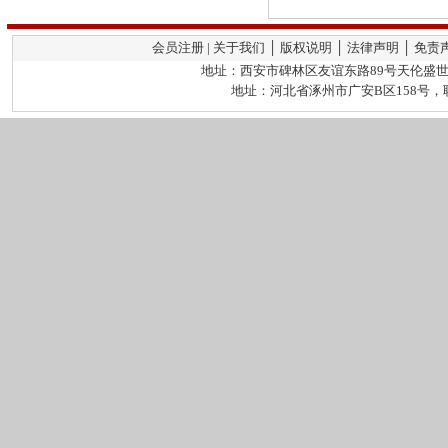
会员注册 | 关于我们 │ 版权说明 │ 法律声明 │ 免责
地址：西安市碑林区友谊东路89号天伦盛世2栋
地址：河北省涿州市广安B区158号，联系人