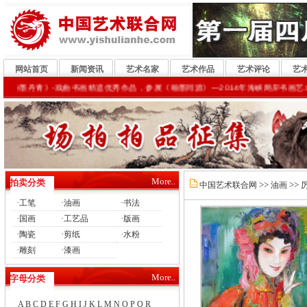
网站首页
新闻资讯
艺术名家
艺术作品
艺术评论
艺
粉墨丹青》-戏曲书画精选优秀作品，参展《翰墨同源》—2014年海峡两岸书画艺术名家北
More..
拍卖分类
>>
>>
中国艺术联合网
油画
·
·
·
工笔
油画
书法
·
·
·
国画
工艺品
版画
·
·
·
陶瓷
剪纸
水粉
·
·
雕刻
漆画
More..
字母分类
A
B
C
D
E
F
G
H
I
J
K
L
M
N
O
P
Q
R