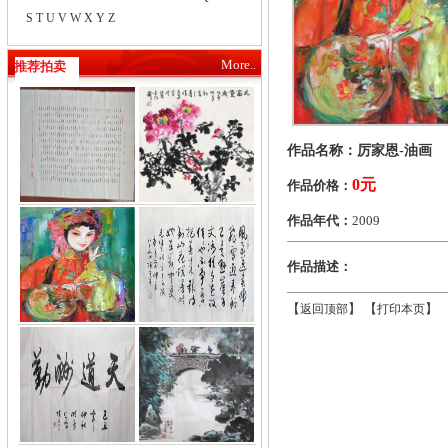
S
T
U
V
W
X
Y
Z
More..
推荐拍卖
作品名称：厉家恩-油画
0元
作品价格：
作品年代：
2009
作品描述：
【
】 【
】 
返回顶部
打印本页