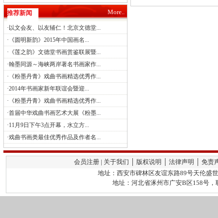
More..
推荐新闻
·
以文会友、以友辅仁！北京文德堂...
·
《圆明新韵》2015年中国画名...
·
《莲之韵》文德堂书画赏鉴联展暨...
·
翰墨同源～海峡两岸著名书画家作...
·
《粉墨丹青》戏曲书画精选优秀作...
·
2014年书画家新年联谊会暨迎...
·
《粉墨丹青》戏曲书画精选优秀作...
·
首届中华戏曲书画艺术大展《粉墨...
·
11月9日下午3点开幕，水立方...
·
戏曲书画类最佳优秀作品及作者名...
会员注册 | 关于我们 │ 版权说明 │ 法律声明 │ 免责
地址：西安市碑林区友谊东路89号天伦盛世2栋
地址：河北省涿州市广安B区158号，联系人