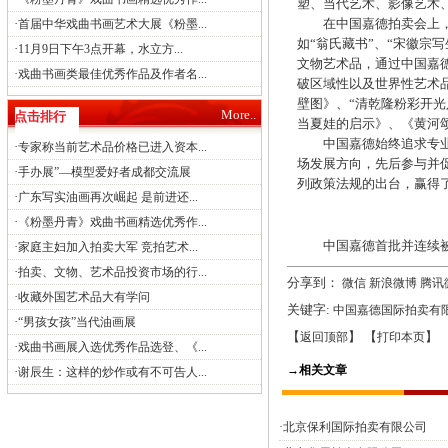
塑、当代艺术、影像艺术
·
在中国嘉德拍卖会上，众
首届中华戏曲书画艺术大展《粉墨...
如“翁氏藏书”、“宋徽宗写
·
11月9日下午3点开幕，水立方...
文物艺术品，通过中国嘉
·
戏曲书画类最佳优秀作品及作者名...
破区域性以及世界性艺术
壁图》、“清乾隆粉彩开
More..
点击排行
当夏娃的启示》、《黄河
中国嘉德始终追求专业化
·
专家称当前艺术品价格已进入资本...
场发展方向，先后参与并促
·
手办展”—模型爱好者成都交流展
列政策法规的出台，赢得
·
广东写实油画再次崛起 是前进还...
·
《粉墨丹青》戏曲书画精选优秀作...
中国嘉德首批并连续被
·
家庭主妇加入拍卖大军 竞拍艺术...
·
拍卖、文物、艺术品投资市场的行...
分享到：
微信
新浪微博
腾讯
·
收藏外国艺术品大有学问
关键字:
中国嘉德国际拍卖有
·
“男孩女孩”当代油画展
【
】 【
】 
返回顶部
打印本页
·
戏曲书画展入选优秀作品选登、《...
→相关文章
·
谢辰生：这样的炒作或有不可告人...
·北京保利国际拍卖有限公司