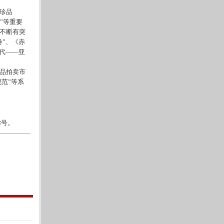
珍品
”等重要
不断有突
”、《赤
代——亚
品拍卖市
范”等系
称号。