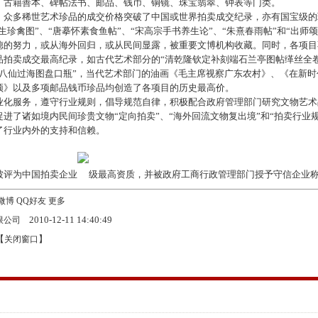
、古籍善本、碑帖法书、邮品、钱币、铜镜、珠宝翡翠、钟表等门类。
多稀世艺术珍品的成交价格突破了中国或世界拍卖成交纪录，亦有国宝级的
生珍禽图”、“唐摹怀素食鱼帖”、“宋高宗手书养生论”、“朱熹春雨帖”和“出师颂
德的努力，或从海外回归，或从民间显露，被重要文博机构收藏。同时，各项目
品拍卖成交最高纪录，如古代艺术部分的“清乾隆钦定补刻端石兰亭图帖缂丝全卷
光八仙过海图盘口瓶”，当代艺术部门的油画《毛主席视察广东农村》、《在新时
颂》以及多项邮品钱币珍品均创造了各项目的历史最高价。
服务，遵守行业规则，倡导规范自律，积极配合政府管理部门研究文物艺术
进了诸如境内民间珍贵文物“定向拍卖”、“海外回流文物复出境”和“拍卖行业规
了行业内外的支持和信赖。
评为中国拍卖企业
级最高资质，并被政府工商行政管理部门授予守信企业
微博
QQ好友
更多
2010-12-11 14:40:49
限公司
【
】
关闭窗口